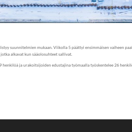
istyy suunnitelmien mukaan. Viikolla 5 päättyi ensimmäisen vaiheen paal
otka alkavat kun sääolosuhteet sallivat.
 henkilöä ja urakoitsijoiden edustajina työmaalla työskentelee 26 henkil