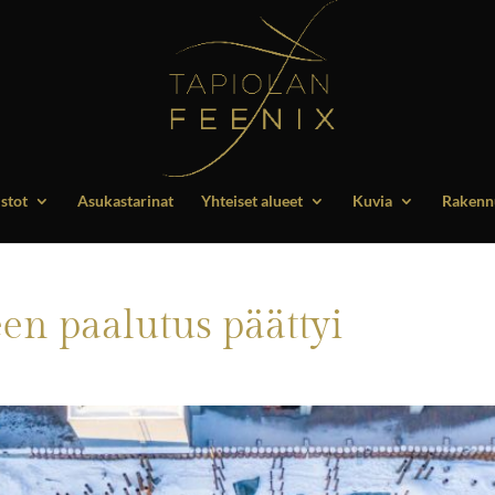
stot
Asukastarinat
Yhteiset alueet
Kuvia
Rakennu
n paalutus päättyi